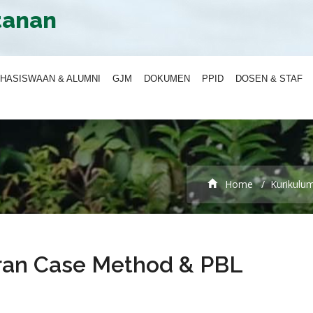
tanan
HASISWAAN & ALUMNI
GJM
DOKUMEN
PPID
DOSEN & STAF
Home
Kurikulu
ran Case Method & PBL