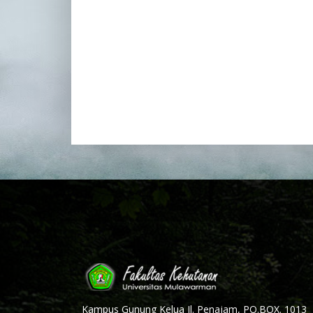
Kampus Gunung Kelua Jl. Penajam, PO.BOX. 1013