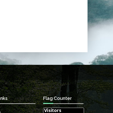
inks
Flag Counter
I