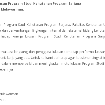
lusan Program Studi Kehutanan Program Sarjana
s Mulawarman.
n Program Studi Kehutanan Program Sarjana, Fakultas Kehutanan U
a dan perkembangan lingkungan internal dan eksternal bidang kehuta
rhadap kinerja lulusan Program Studi Kehutanan Program Sarja
 evaluasi langsung dari pengguna lulusan terhadap performa lulusa
unit kerja yang ada. Untuk itu kami berharap agar kuesioner singkat i
 dalam memperbaiki dan meningkatkan mutu lulusan Program Studi 
epannya.
 Mulawarman
M.P.