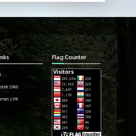
inks
Flag Counter
I
tek Dikti
rian LHK