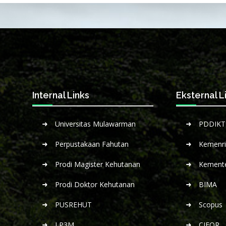
Internal Links
Eksternal L
Universitas Mulawarman
PDDIKT
Perpustakaan Fahutan
Kemenris
Prodi Magister Kehutanan
Kemente
Prodi Doktor Kehutanan
BIMA
PUSREHUT
Scopus
LP3M
CIFOR