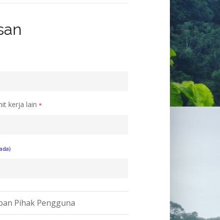
san
t kerja lain
*
ada)
an Pihak Pengguna