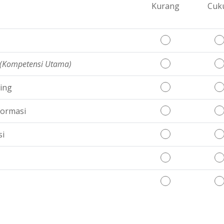
Kurang
Cuk
(Kompetensi Utama)
ing
formasi
i