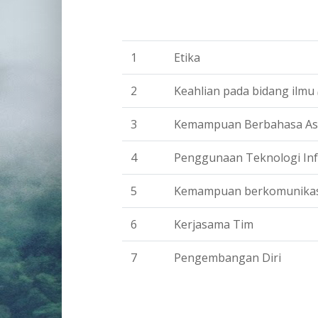
1
Etika
2
Keahlian pada bidang ilmu
3
Kemampuan Berbahasa As
4
Penggunaan Teknologi In
5
Kemampuan berkomunikas
6
Kerjasama Tim
7
Pengembangan Diri