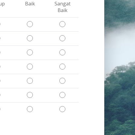
up
Baik
Sangat
Baik