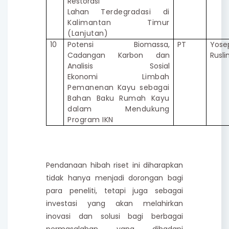
Restorasi
Lahan
Terdegradasi di
Kalimantan Timur
(Lanjutan)
10
Potensi Biomassa,
PT
Yose
Cadangan Karbon dan
Rusl
Analisis Sosial
Ekonomi
Limbah
Pemanenan Kayu sebagai
Bahan Baku Rumah Kayu
dalam
Mendukung
Program IKN
Pendanaan hibah riset ini diharapkan
tidak hanya menjadi dorongan bagi
para peneliti, tetapi juga sebagai
investasi yang akan melahirkan
inovasi dan solusi bagi berbagai
permasalahan yang dihadapi