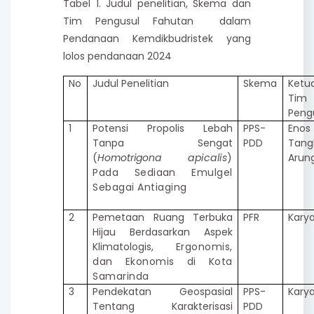
Tabel 1. Judul penelitian, Skema dan
Tim Pengusul Fahutan dalam
Pendanaan Kemdikbudristek yang
lolos pendanaan 2024
No
Judul Penelitian
Skema
Ketu
Tim
Peng
1
Potensi Propolis Lebah
PPS-
Enos
Tanpa Sengat
PDD
Tang
(
Homotrigona
apicalis
)
Arun
Pada Sediaan Emulgel
Sebagai Antiaging
2
Pemetaan Ruang Terbuka
PFR
Karya
Hijau Berdasarkan Aspek
Klimatologis,
Ergonomis,
dan Ekonomis di Kota
Samarinda
3
Pendekatan Geospasial
PPS-
Karya
Tentang Karakterisasi
PDD